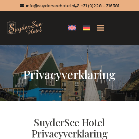
info@suyderseehotel.nl
+31 (0)228 - 316381
Privacyverklaring
SuyderSee Hotel
Privacyverklaring